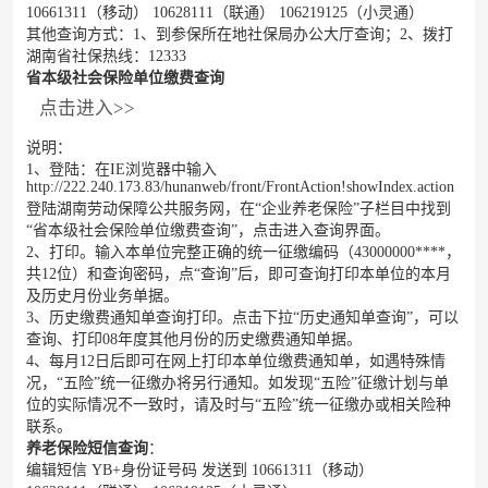
10661311（移动） 10628111（联通） 106219125（小灵通）
其他查询方式：1、到参保所在地社保局办公大厅查询；2、拨打
湖南省社保热线：12333
省本级社会保险单位缴费查询
点击进入>>
说明：
1、登陆：在IE浏览器中输入
http://222.240.173.83/hunanweb/front/FrontAction!showIndex.action
登陆湖南劳动保障公共服务网，在“企业养老保险”子栏目中找到
“省本级社会保险单位缴费查询”，点击进入查询界面。
2、打印。输入本单位完整正确的统一征缴编码（43000000****，
共12位）和查询密码，点“查询”后，即可查询打印本单位的本月
及历史月份业务单据。
3、历史缴费通知单查询打印。点击下拉“历史通知单查询”，可以
查询、打印08年度其他月份的历史缴费通知单据。
4、每月12日后即可在网上打印本单位缴费通知单，如遇特殊情
况，“五险”统一征缴办将另行通知。如发现“五险”征缴计划与单
位的实际情况不一致时，请及时与“五险”统一征缴办或相关险种
联系。
养老保险短信查询
：
编辑短信 YB+身份证号码 发送到 10661311（移动）