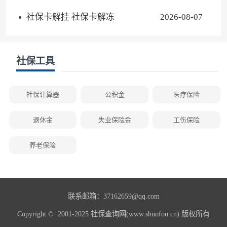
保险金条件
社保卡解挂 社保卡解冻
2026-08-07
社保工具
社保计算器
公积金
医疗保险
退休金
失业保险金
工伤保险
养老保险
联系邮箱：37162659@qq.com
Copyright © 2001-2025 社保查询网(www.shuofou.cn) 版权所有