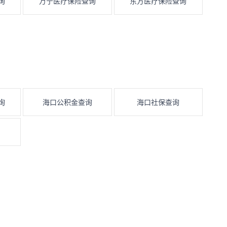
询
万宁医疗保险查询
东方医疗保险查询
询
海口公积金查询
海口社保查询