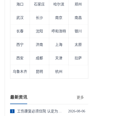
海口
石家庄
哈尔滨
郑州
武汉
长沙
南京
南昌
长春
沈阳
呼和浩特
银川
西宁
济南
上海
太原
西安
成都
天津
拉萨
乌鲁木齐
昆明
杭州
最新资讯
更多
1
工伤康复必须住院 认定为工伤,住院进行康复的费用能报销吗
2026-08-06