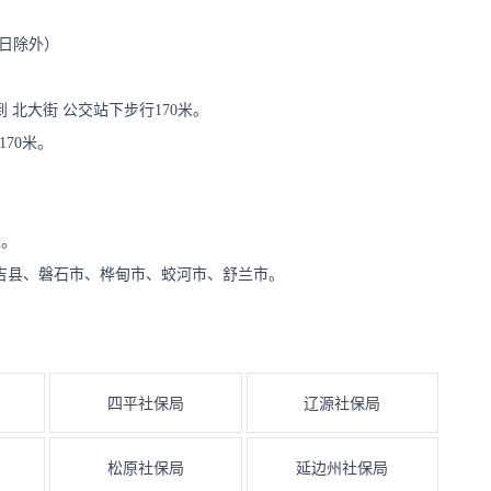
节假日除外）
到 北大街 公交站下步行170米。
170米。
。
。
米。
吉县、磐石市、桦甸市、蛟河市、舒兰市。
四平社保局
辽源社保局
松原社保局
延边州社保局