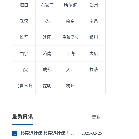
海口
石家庄
哈尔滨
郑州
武汉
长沙
南京
南昌
长春
沈阳
呼和浩特
银川
西宁
济南
上海
太原
西安
成都
天津
拉萨
乌鲁木齐
昆明
杭州
最新资讯
更多
1
移民退社保 移民退社保需要多久到账
2025-02-25