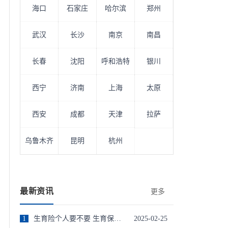
海口
石家庄
哈尔滨
郑州
武汉
长沙
南京
南昌
长春
沈阳
呼和浩特
银川
西宁
济南
上海
太原
西安
成都
天津
拉萨
乌鲁木齐
昆明
杭州
最新资讯
更多
1
生育险个人要不要 生育保险费个人需要缴纳吗
2025-02-25